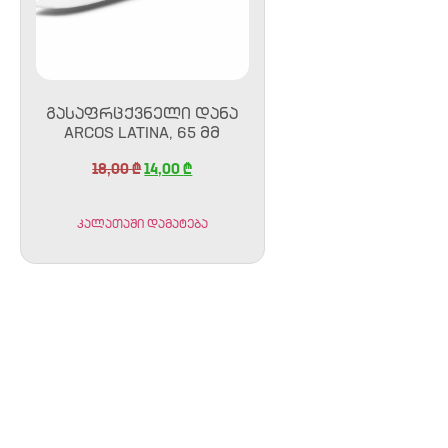
ᲒᲐᲡᲐᲤᲠᲪᲥᲕᲜᲔᲚᲘ ᲓᲐᲜᲐ
ARCOS LATINA, 65 ᲛᲛ
18,00
₾
14,00
₾
კალათაში დამატება