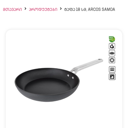
ᲛᲗᲐᲕᲐᲠᲘ
ᲞᲠᲝᲓᲣᲥᲢᲔᲑᲘ
ᲢᲐᲤᲐ 18 ᲡᲛ, ARCOS SAMOA