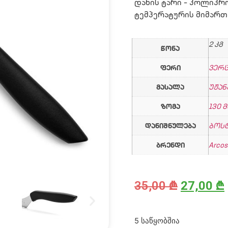
დანის ტარი – პოლიპრ
ტემპერატურის მიმართ
2 კგ
წონა
ფერი
ვერ
მასალა
უჟან
ზომა
130 მ
დანიშნულება
ბოს
ბრენდი
Arcos
35,00
₾
27,00
₾
5 საწყობშია