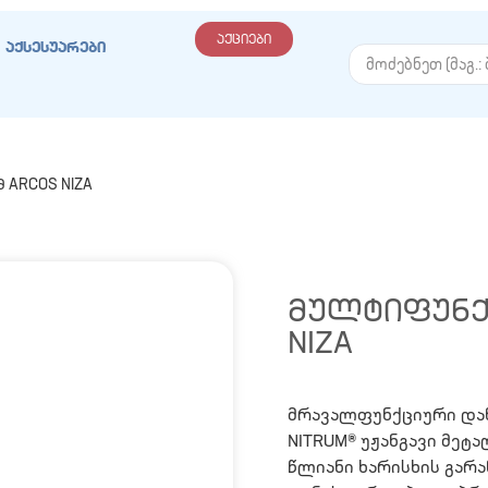
აქციები
აქსესუარები
 ARCOS NIZA
ᲛᲣᲚᲢᲘᲤᲣᲜᲥᲪ
NIZA
მრავალფუნქციური დან
NITRUM® უჟანგავი მეტ
წლიანი ხარისხის გარა