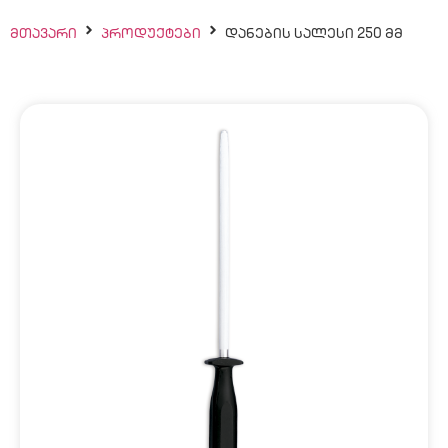
ᲛᲗᲐᲕᲐᲠᲘ
ᲞᲠᲝᲓᲣᲥᲢᲔᲑᲘ
ᲓᲐᲜᲔᲑᲘᲡ ᲡᲐᲚᲔᲡᲘ 250 ᲛᲛ