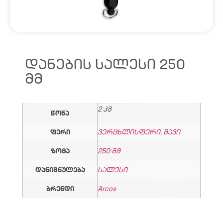
ᲓᲐᲜᲔᲑᲘᲡ ᲡᲐᲚᲔᲡᲘ 250
ᲛᲛ
2 კგ
წონა
ფერი
ვერცხლისფერი
,
შავი
ზომა
250 მმ
დანიშნულება
სალესი
ბრენდი
Arcos