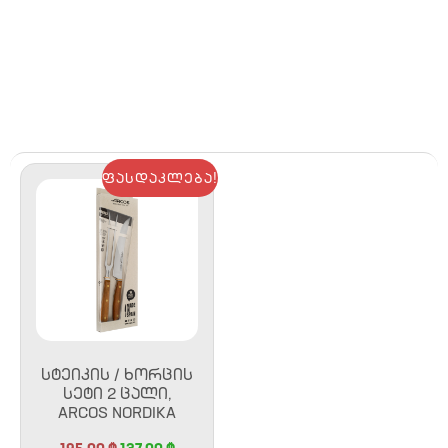
ფასდაკლება!
ᲡᲢᲔᲘᲙᲘᲡ / ᲮᲝᲠᲪᲘᲡ
ᲡᲔᲢᲘ 2 ᲪᲐᲚᲘ,
ARCOS NORDIKA