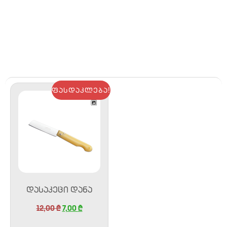
ფასდაკლება!
ᲓᲐᲡᲐᲙᲔᲪᲘ ᲓᲐᲜᲐ
12,00
₾
7,00
₾