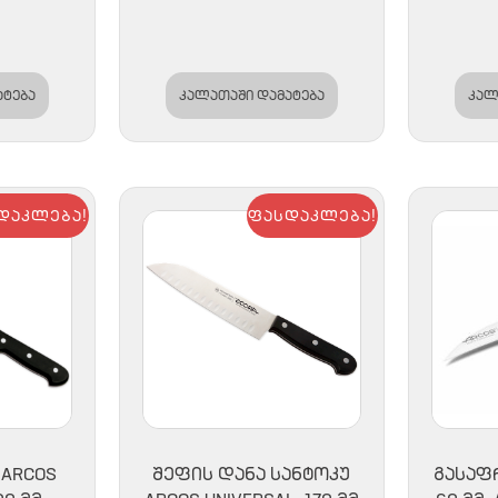
ატება
კალათაში დამატება
კალ
დაკლება!
ფასდაკლება!
 ARCOS
ᲨᲔᲤᲘᲡ ᲓᲐᲜᲐ ᲡᲐᲜᲢᲝᲙᲣ
ᲒᲐᲡᲐᲤ