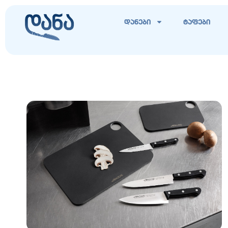
დანები
ტაფები