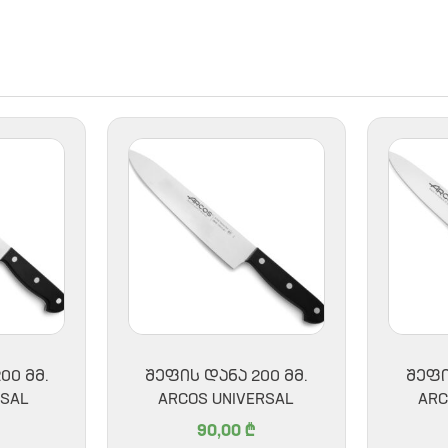
00 ᲛᲛ.
ᲨᲔᲤᲘᲡ ᲓᲐᲜᲐ 200 ᲛᲛ.
ᲨᲔᲤᲘ
RSAL
ARCOS UNIVERSAL
ARC
90,00
₾