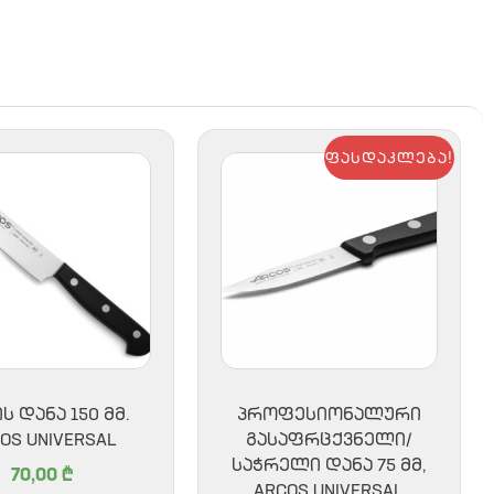
ფასდაკლება!
Ს ᲓᲐᲜᲐ 150 ᲛᲛ.
ᲞᲠᲝᲤᲔᲡᲘᲝᲜᲐᲚᲣᲠᲘ
OS UNIVERSAL
ᲒᲐᲡᲐᲤᲠᲪᲥᲕᲜᲔᲚᲘ/
ᲡᲐᲭᲠᲔᲚᲘ ᲓᲐᲜᲐ 75 ᲛᲛ,
70,00
₾
ARCOS UNIVERSAL